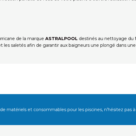
rricane de la marque
ASTRALPOOL
destinés au nettoyage du fo
t les saletés afin de garantir aux baigneurs une plongé dans une
e de matériels et consommables pour les piscines
, n’hésitez pas 