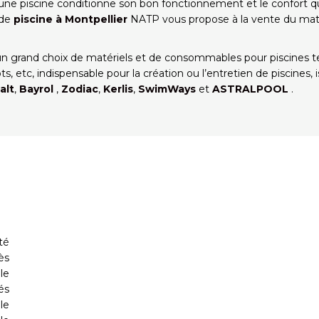
ne piscine conditionne son bon fonctionnement et le confort qu’i
 de
piscine à Montpellier
NATP
vous propose à la vente du matér
n grand choix de matériels et de consommables pour piscines tel
obots, etc, indispensable pour la création ou l’entretien de piscine
alt
,
Bayrol
,
Zodiac
,
Kerlis
,
SwimWays
et
ASTRALPOOL
.
té
ès
le
és
le