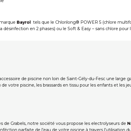
le
a marque
Bayrol
tels que le Chlorilong® POWER 5 (chlore multifon
 désinfection en 2 phases) ou le Soft & Easy – sans chlore pour l
ccessoire de piscine non loin de Saint-Gély-du-Fesc une large
 de votre piscine, les brassards en tissu pour les enfants et les 
ès de Grabels, notre société vous propose les electrolyseurs de
N
nféction parfaite de l’eau de votre piscine à travers l’utilisation du